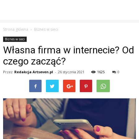
Strona główna
Biznes w sieci
Biznes w sieci
Własna firma w internecie? Od
czego zacząć?
Przez
Redakcja Artseven.pl
-
26 stycznia 2021
1625
0