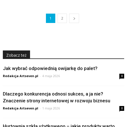
1
2
Zobacz też
Jak wybrać odpowiednią owijarkę do palet?
Redakcja Artseven.pl
-
4 maja 2026
0
Dlaczego konkurencja odnosi sukces, a ja nie?
Znaczenie strony internetowej w rozwoju biznesu
Redakcja Artseven.pl
-
1 maja 2026
0
Hurtownia szkła użytkowego – jakie produkty warto