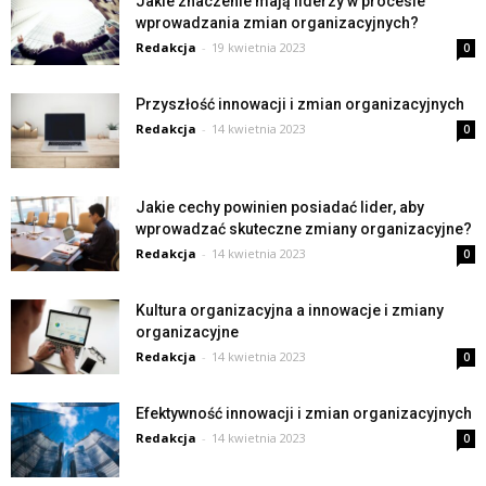
Jakie znaczenie mają liderzy w procesie
wprowadzania zmian organizacyjnych?
Redakcja
-
19 kwietnia 2023
0
Przyszłość innowacji i zmian organizacyjnych
Redakcja
-
14 kwietnia 2023
0
Jakie cechy powinien posiadać lider, aby
wprowadzać skuteczne zmiany organizacyjne?
Redakcja
-
14 kwietnia 2023
0
Kultura organizacyjna a innowacje i zmiany
organizacyjne
Redakcja
-
14 kwietnia 2023
0
Efektywność innowacji i zmian organizacyjnych
Redakcja
-
14 kwietnia 2023
0