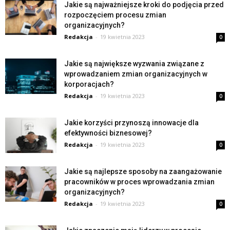
Jakie są najważniejsze kroki do podjęcia przed
rozpoczęciem procesu zmian
organizacyjnych?
Redakcja
-
19 kwietnia 2023
0
Jakie są największe wyzwania związane z
wprowadzaniem zmian organizacyjnych w
korporacjach?
Redakcja
-
19 kwietnia 2023
0
Jakie korzyści przynoszą innowacje dla
efektywności biznesowej?
Redakcja
-
19 kwietnia 2023
0
Jakie są najlepsze sposoby na zaangażowanie
pracowników w proces wprowadzania zmian
organizacyjnych?
Redakcja
-
19 kwietnia 2023
0