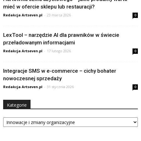
mieć w ofercie sklepu lub restauracji?
Redakcja Artseven.pl
-
23 marca 2026
0
LexTool – narzędzie AI dla prawników w świecie
przeładowanym informacjami
Redakcja Artseven.pl
-
17 lutego 2026
0
Integracje SMS w e-commerce – cichy bohater
nowoczesnej sprzedaży
Redakcja Artseven.pl
-
31 stycznia 2026
0
Kategorie
Kategorie