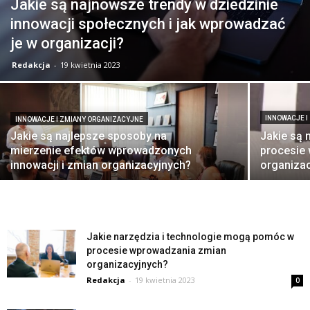
Jakie są najnowsze trendy w dziedzinie
innowacji społecznych i jak wprowadzać
je w organizacji?
Redakcja
-
19 kwietnia 2023
INNOWACJE I
INNOWACJE I ZMIANY ORGANIZACYJNE
Jakie są najlepsze sposoby na
Jakie są 
mierzenie efektów wprowadzonych
procesie
innowacji i zmian organizacyjnych?
organiza
Jakie narzędzia i technologie mogą pomóc w
procesie wprowadzania zmian
organizacyjnych?
Redakcja
-
19 kwietnia 2023
0