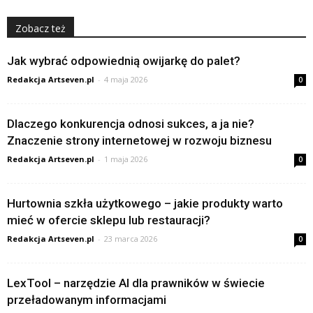
Zobacz też
Jak wybrać odpowiednią owijarkę do palet?
Redakcja Artseven.pl
-
4 maja 2026
0
Dlaczego konkurencja odnosi sukces, a ja nie?
Znaczenie strony internetowej w rozwoju biznesu
Redakcja Artseven.pl
-
1 maja 2026
0
Hurtownia szkła użytkowego – jakie produkty warto
mieć w ofercie sklepu lub restauracji?
Redakcja Artseven.pl
-
23 marca 2026
0
LexTool – narzędzie AI dla prawników w świecie
przeładowanym informacjami