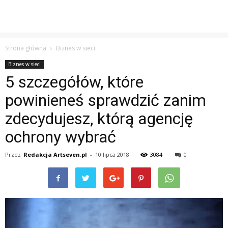
Strona główna
Biznes w sieci
Biznes w sieci
5 szczegółów, które
powinieneś sprawdzić zanim
zdecydujesz, którą agencję
ochrony wybrać
Przez
Redakcja Artseven.pl
-
10 lipca 2018
3084
0