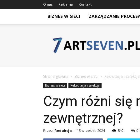
O nas
Reklama
Kontakt
BIZNES W SIECI
ZARZĄDZANIE PROCES
Artseven.pl
Strona główna
Biznes w sieci
Rekrutacja i selekcja
Biznes w sieci
Rekrutacja i selekcja
Czym różni się 
zewnętrznej?
Przez
Redakcja
-
15 września 2024
540
0