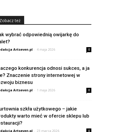
Zobacz też
ak wybrać odpowiednią owijarkę do
alet?
dakcja Artseven.pl
-
4 maja 2026
0
laczego konkurencja odnosi sukces, a ja
ie? Znaczenie strony internetowej w
ozwoju biznesu
dakcja Artseven.pl
-
1 maja 2026
0
urtownia szkła użytkowego – jakie
rodukty warto mieć w ofercie sklepu lub
estauracji?
dakcja Artseven.pl
-
23 marca 2026
0