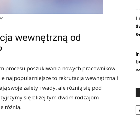
L
j?
ś
acja wewnętrzną od
Re
?
I
b
tem procesu poszukiwania nowych pracowników.
Re
wie najpopularniejsze to rekrutacja wewnętrzna i
ą swoje zalety i wady, ale różnią się pod
zyjrzymy się bliżej tym dwóm rodzajom
Ka
e różnią.