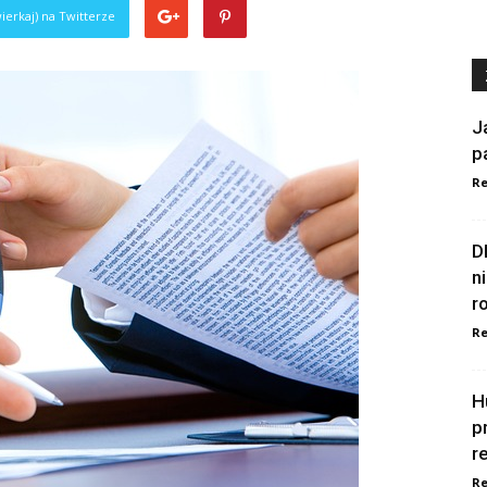
ierkaj) na Twitterze
J
p
Re
D
n
r
Re
H
p
r
Re