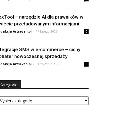
exTool – narzędzie AI dla prawników w
wiecie przeładowanym informacjami
dakcja Artseven.pl
-
17 lutego 2026
0
ntegracje SMS w e-commerce – cichy
ohater nowoczesnej sprzedaży
dakcja Artseven.pl
-
31 stycznia 2026
0
Kategorie
tegorie