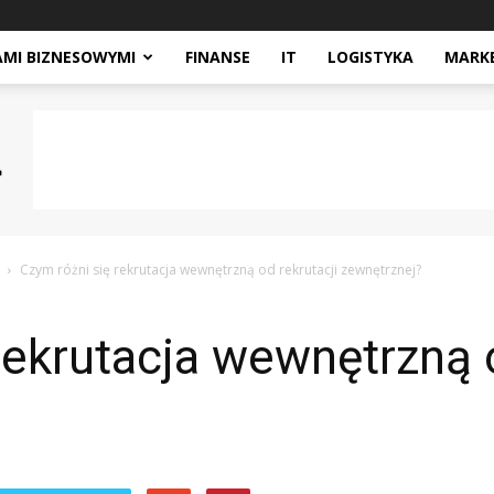
AMI BIZNESOWYMI
FINANSE
IT
LOGISTYKA
MARK
Czym różni się rekrutacja wewnętrzną od rekrutacji zewnętrznej?
rekrutacja wewnętrzną o