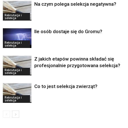
Na czym polega selekcja negatywna?
Rekrutacja i
selekcja
Ile osób dostaje się do Gromu?
Rekrutacja i
selekcja
Z jakich etapów powinna składać się
profesjonalnie przygotowana selekcja?
Rekrutacja i
selekcja
Co to jest selekcja zwierząt?
Rekrutacja i
selekcja