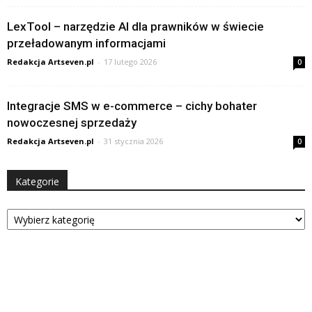
LexTool – narzędzie AI dla prawników w świecie
przeładowanym informacjami
Redakcja Artseven.pl
-
17 lutego 2026
0
Integracje SMS w e-commerce – cichy bohater
nowoczesnej sprzedaży
Redakcja Artseven.pl
-
31 stycznia 2026
0
Kategorie
Kategorie