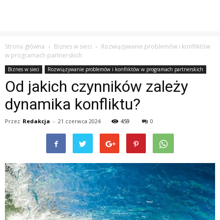
Strona główna
Biznes w sieci
Rozwiązywanie problemów i konfliktów
w programach partnerskich
Biznes w sieci
Rozwiązywanie problemów i konfliktów w programach partnerskich
Od jakich czynników zależy
dynamika konfliktu?
Przez
Redakcja
-
21 czerwca 2024
459
0