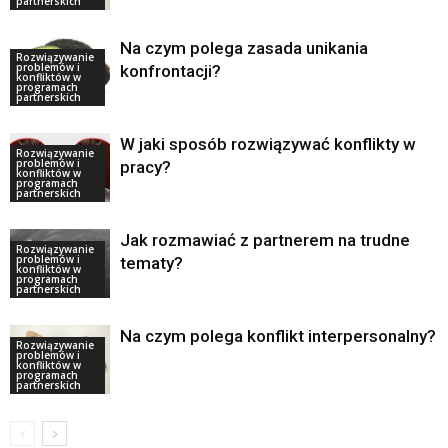
partnerskich
Na czym polega zasada unikania
Rozwiązywanie
problemów i
konfrontacji?
konfliktów w
programach
partnerskich
W jaki sposób rozwiązywać konflikty w
Rozwiązywanie
problemów i
pracy?
konfliktów w
programach
partnerskich
Jak rozmawiać z partnerem na trudne
Rozwiązywanie
problemów i
tematy?
konfliktów w
programach
partnerskich
Na czym polega konflikt interpersonalny?
Rozwiązywanie
problemów i
konfliktów w
programach
partnerskich