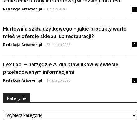
Znaczenie strony internetowej w rozwoju biznesu
Redakcja Artseven.pl
-
1 maja 2026
0
Hurtownia szkła użytkowego – jakie produkty warto
mieć w ofercie sklepu lub restauracji?
Redakcja Artseven.pl
-
23 marca 2026
0
LexTool – narzędzie AI dla prawników w świecie
przeładowanym informacjami
Redakcja Artseven.pl
-
17 lutego 2026
0
Kategorie
Kategorie