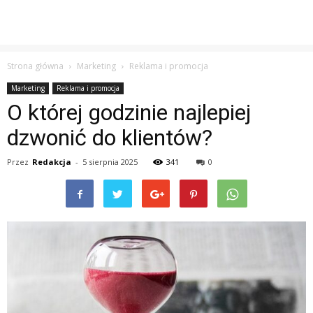
Strona główna
Marketing
Reklama i promocja
Marketing
Reklama i promocja
O której godzinie najlepiej
dzwonić do klientów?
Przez
Redakcja
-
5 sierpnia 2025
341
0