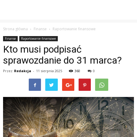
Strona główna
Finanse
Raportowanie finansowe
Finanse
Raportowanie finansowe
Kto musi podpisać
sprawozdanie do 31 marca?
Przez
Redakcja
-
11 sierpnia 2025
360
0