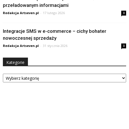
przeładowanym informacjami
Redakcja Artseven.pl
-
17 lutego 2026
0
Integracje SMS w e-commerce – cichy bohater
nowoczesnej sprzedaży
Redakcja Artseven.pl
-
31 stycznia 2026
0
Kategorie
Kategorie