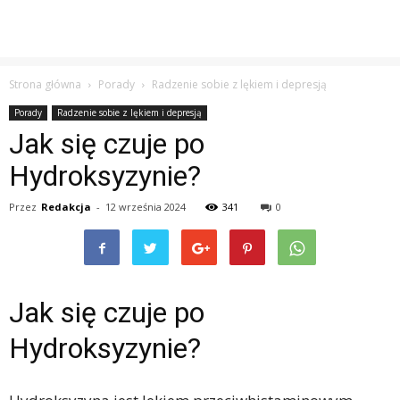
Strona główna
Porady
Radzenie sobie z lękiem i depresją
Porady
Radzenie sobie z lękiem i depresją
Jak się czuje po
Hydroksyzynie?
Przez
Redakcja
-
12 września 2024
341
0
Jak się czuje po
Hydroksyzynie?