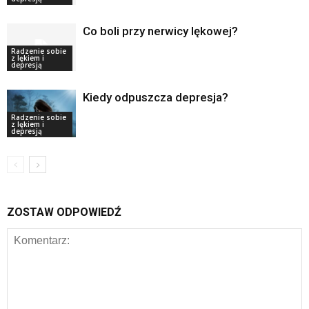
Co boli przy nerwicy lękowej?
Radzenie sobie
z lękiem i
depresją
Kiedy odpuszcza depresja?
Radzenie sobie
z lękiem i
depresją
ZOSTAW ODPOWIEDŹ