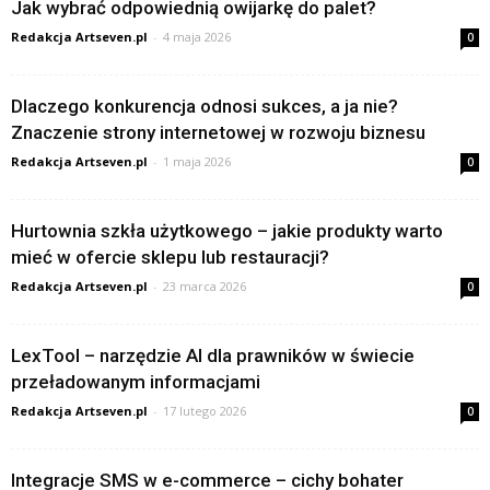
Jak wybrać odpowiednią owijarkę do palet?
Redakcja Artseven.pl
-
4 maja 2026
0
Dlaczego konkurencja odnosi sukces, a ja nie?
Znaczenie strony internetowej w rozwoju biznesu
Redakcja Artseven.pl
-
1 maja 2026
0
Hurtownia szkła użytkowego – jakie produkty warto
mieć w ofercie sklepu lub restauracji?
Redakcja Artseven.pl
-
23 marca 2026
0
LexTool – narzędzie AI dla prawników w świecie
przeładowanym informacjami
Redakcja Artseven.pl
-
17 lutego 2026
0
Integracje SMS w e-commerce – cichy bohater