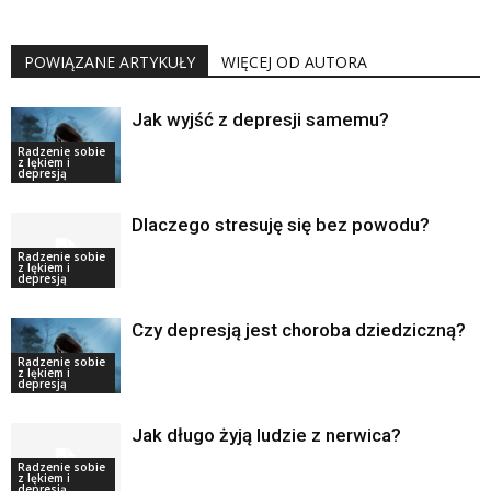
POWIĄZANE ARTYKUŁY
WIĘCEJ OD AUTORA
Jak wyjść z depresji samemu?
Radzenie sobie
z lękiem i
depresją
Dlaczego stresuję się bez powodu?
Radzenie sobie
z lękiem i
depresją
Czy depresją jest choroba dziedziczną?
Radzenie sobie
z lękiem i
depresją
Jak długo żyją ludzie z nerwica?
Radzenie sobie
z lękiem i
depresją