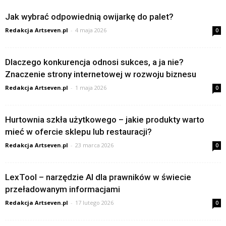
Jak wybrać odpowiednią owijarkę do palet?
Redakcja Artseven.pl
-
4 maja 2026
0
Dlaczego konkurencja odnosi sukces, a ja nie?
Znaczenie strony internetowej w rozwoju biznesu
Redakcja Artseven.pl
-
1 maja 2026
0
Hurtownia szkła użytkowego – jakie produkty warto
mieć w ofercie sklepu lub restauracji?
Redakcja Artseven.pl
-
23 marca 2026
0
LexTool – narzędzie AI dla prawników w świecie
przeładowanym informacjami
Redakcja Artseven.pl
-
17 lutego 2026
0