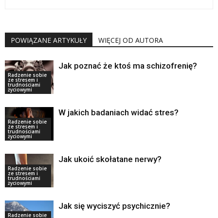
POWIĄZANE ARTYKUŁY
WIĘCEJ OD AUTORA
Jak poznać że ktoś ma schizofrenię?
Radzenie sobie
ze stresem i
trudnościami
życiowymi
W jakich badaniach widać stres?
Radzenie sobie
ze stresem i
trudnościami
życiowymi
Jak ukoić skołatane nerwy?
Radzenie sobie
ze stresem i
trudnościami
życiowymi
Jak się wyciszyć psychicznie?
Radzenie sobie