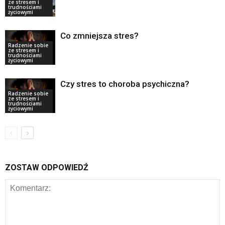
ze stresem i
trudnościami
życiowymi
Co zmniejsza stres?
Radzenie sobie
ze stresem i
trudnościami
życiowymi
Czy stres to choroba psychiczna?
Radzenie sobie
ze stresem i
trudnościami
życiowymi
ZOSTAW ODPOWIEDŹ