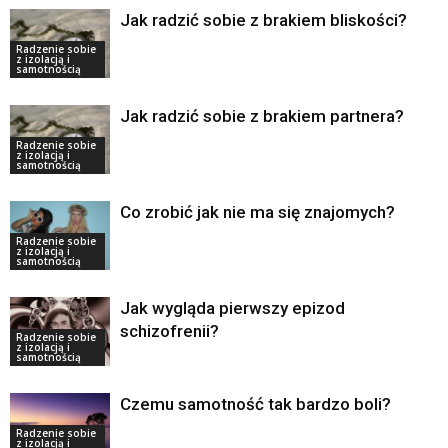
Jak radzić sobie z brakiem bliskości?
Radzenie sobie
z izolacją i
samotnością
Jak radzić sobie z brakiem partnera?
Radzenie sobie
z izolacją i
samotnością
Co zrobić jak nie ma się znajomych?
Radzenie sobie
z izolacją i
samotnością
Jak wygląda pierwszy epizod
schizofrenii?
Radzenie sobie
z izolacją i
samotnością
Czemu samotność tak bardzo boli?
Radzenie sobie
z izolacją i