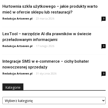
Hurtownia szkła użytkowego – jakie produkty warto
mieć w ofercie sklepu lub restauracji?
Redakcja Artseven.pl
-
23 marca 2026
0
LexTool – narzędzie AI dla prawników w świecie
przeładowanym informacjami
Redakcja Artseven.pl
-
17 lutego 2026
0
Integracje SMS w e-commerce – cichy bohater
nowoczesnej sprzedaży
Redakcja Artseven.pl
-
31 stycznia 2026
0
Kategorie
Kategorie