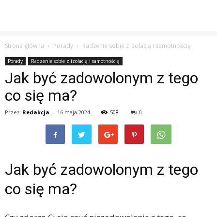
Strona główna
Porady
Radzenie sobie z izolacją i samotnością
Porady
Radzenie sobie z izolacją i samotnością
Jak być zadowolonym z tego
co się ma?
Przez
Redakcja
-
16 maja 2024
508
0
Jak być zadowolonym z tego
co się ma?