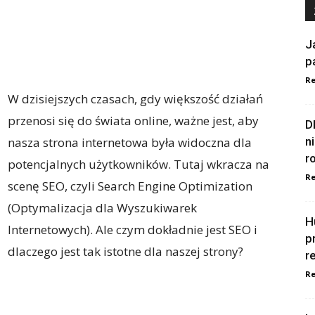
J
p
Re
W dzisiejszych czasach, gdy większość działań
przenosi się do świata online, ważne jest, aby
D
nasza strona internetowa była widoczna dla
n
r
potencjalnych użytkowników. Tutaj wkracza na
Re
scenę SEO, czyli Search Engine Optimization
(Optymalizacja dla Wyszukiwarek
H
Internetowych). Ale czym dokładnie jest SEO i
p
dlaczego jest tak istotne dla naszej strony?
r
Re