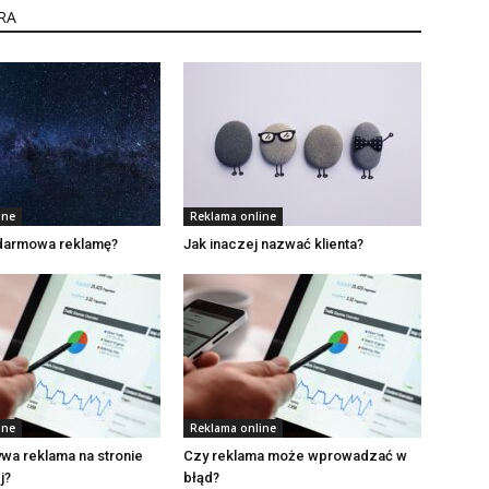
RA
ine
Reklama online
 darmowa reklamę?
Jak inaczej nazwać klienta?
ine
Reklama online
ywa reklama na stronie
Czy reklama może wprowadzać w
j?
błąd?