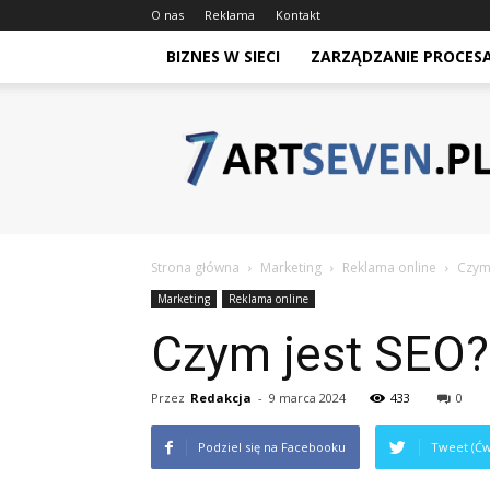
O nas
Reklama
Kontakt
BIZNES W SIECI
ZARZĄDZANIE PROCES
Artseven.pl
Strona główna
Marketing
Reklama online
Czym 
Marketing
Reklama online
Czym jest SEO?
Przez
Redakcja
-
9 marca 2024
433
0
Podziel się na Facebooku
Tweet (Ćw