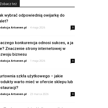
Zobacz też
ak wybrać odpowiednią owijarkę do
alet?
dakcja Artseven.pl
-
4 maja 2026
0
laczego konkurencja odnosi sukces, a ja
ie? Znaczenie strony internetowej w
ozwoju biznesu
dakcja Artseven.pl
-
1 maja 2026
0
urtownia szkła użytkowego – jakie
rodukty warto mieć w ofercie sklepu lub
estauracji?
dakcja Artseven.pl
-
23 marca 2026
0