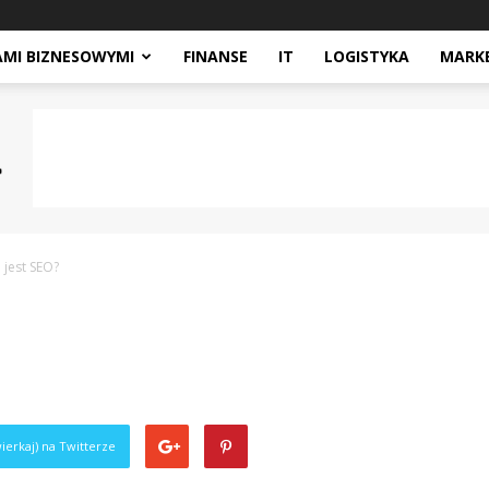
AMI BIZNESOWYMI
FINANSE
IT
LOGISTYKA
MARK
jest SEO?
ierkaj) na Twitterze