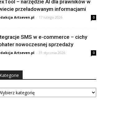
exTool – narzędzie AI dla prawników w
wiecie przeładowanym informacjami
dakcja Artseven.pl
-
17 lutego 2026
0
ntegracje SMS w e-commerce – cichy
ohater nowoczesnej sprzedaży
dakcja Artseven.pl
-
31 stycznia 2026
0
Kategorie
tegorie