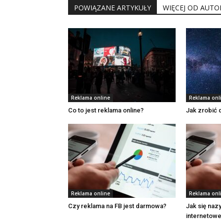
POWIĄZANE ARTYKUŁY
WIĘCEJ OD AUTO
Reklama online
Reklama onl
Co to jest reklama online?
Jak zrobić
Reklama online
Reklama onl
Czy reklama na FB jest darmowa?
Jak się naz
internetowe