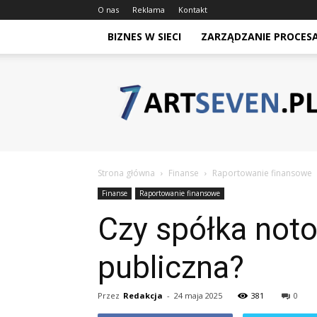
O nas
Reklama
Kontakt
BIZNES W SIECI
ZARZĄDZANIE PROCES
Artseven.pl
Strona główna
Finanse
Raportowanie finansowe
Finanse
Raportowanie finansowe
Czy spółka not
publiczna?
Przez
Redakcja
-
24 maja 2025
381
0