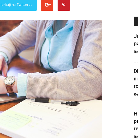
ierkaj) na Twitterze
J
p
Re
D
n
r
Re
H
p
r
Re