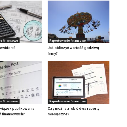
e finansowe
Raportowanie finansowe
 rewident?
Jak obliczyć wartość godziwą
firmy?
e finansowe
Raportowanie finansowe
wiązek publikowania
Czy można zrobić dwa raporty
 finansowych?
miesięczne?