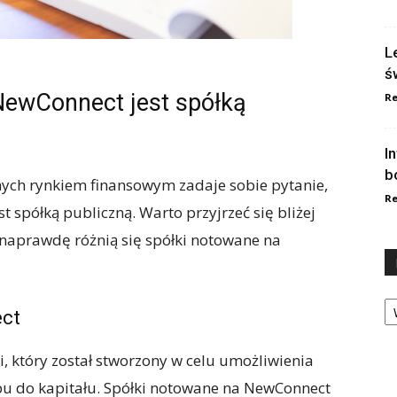
L
ś
NewConnect jest spółką
Re
I
b
nych rynkiem finansowym zadaje sobie pytanie,
Re
 spółką publiczną. Warto przyjrzeć się bliżej
 naprawdę różnią się spółki notowane na
Ka
ect
, który został stworzony w celu umożliwienia
u do kapitału. Spółki notowane na NewConnect