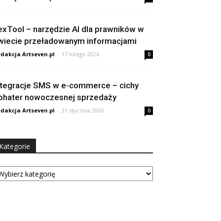
exTool – narzędzie AI dla prawników w
wiecie przeładowanym informacjami
dakcja Artseven.pl
-
17 lutego 2026
0
ntegracje SMS w e-commerce – cichy
ohater nowoczesnej sprzedaży
dakcja Artseven.pl
-
31 stycznia 2026
0
Kategorie
tegorie