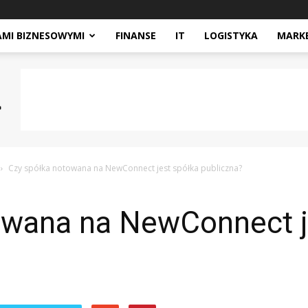
AMI BIZNESOWYMI
FINANSE
IT
LOGISTYKA
MARK
Czy spółka notowana na NewConnect jest spółka publiczna?
owana na NewConnect j