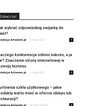
Zobacz też
ak wybrać odpowiednią owijarkę do
alet?
dakcja Artseven.pl
-
4 maja 2026
0
laczego konkurencja odnosi sukces, a ja
ie? Znaczenie strony internetowej w
ozwoju biznesu
dakcja Artseven.pl
-
1 maja 2026
0
urtownia szkła użytkowego – jakie
rodukty warto mieć w ofercie sklepu lub
estauracji?
dakcja Artseven.pl
-
23 marca 2026
0