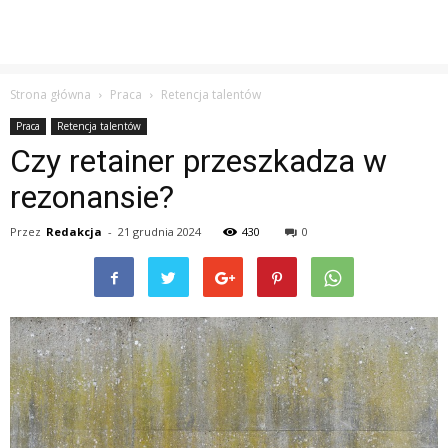
Strona główna
Praca
Retencja talentów
Praca
Retencja talentów
Czy retainer przeszkadza w
rezonansie?
Przez
Redakcja
-
21 grudnia 2024
430
0