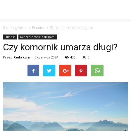
Strona główna
Finanse
Radzenie sobie z długami
Finanse
Radzenie sobie z długami
Czy komornik umarza długi?
Przez
Redakcja
-
5 czerwca 2024
433
0