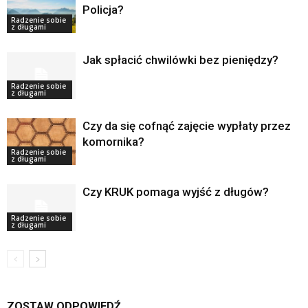
Policja?
Radzenie sobie
z długami
Jak spłacić chwilówki bez pieniędzy?
Radzenie sobie
z długami
Czy da się cofnąć zajęcie wypłaty przez
komornika?
Radzenie sobie
z długami
Czy KRUK pomaga wyjść z długów?
Radzenie sobie
z długami
ZOSTAW ODPOWIEDŹ