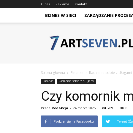
O nas
Reklama
Kontakt
BIZNES W SIECI
ZARZĄDZANIE PROCES
Artseven.pl
Strona główna
Finanse
Radzenie sobie z długami
Finanse
Radzenie sobie z długami
Czy komornik m
Przez
Redakcja
-
24 marca 2025
209
0
Podziel się na Facebooku
Tweet (Ćw