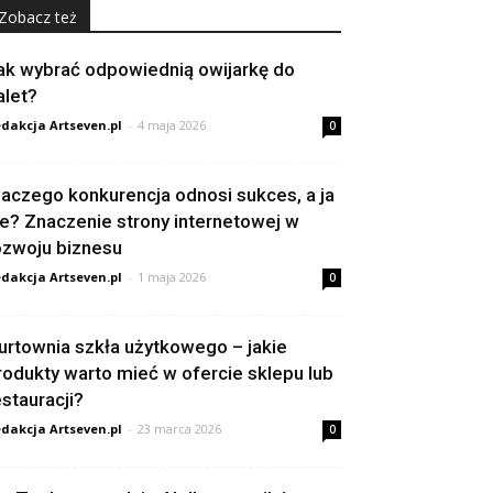
Zobacz też
ak wybrać odpowiednią owijarkę do
alet?
dakcja Artseven.pl
-
4 maja 2026
0
laczego konkurencja odnosi sukces, a ja
ie? Znaczenie strony internetowej w
ozwoju biznesu
dakcja Artseven.pl
-
1 maja 2026
0
urtownia szkła użytkowego – jakie
rodukty warto mieć w ofercie sklepu lub
estauracji?
dakcja Artseven.pl
-
23 marca 2026
0