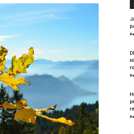
J
p
Re
D
n
r
Re
H
p
r
Re