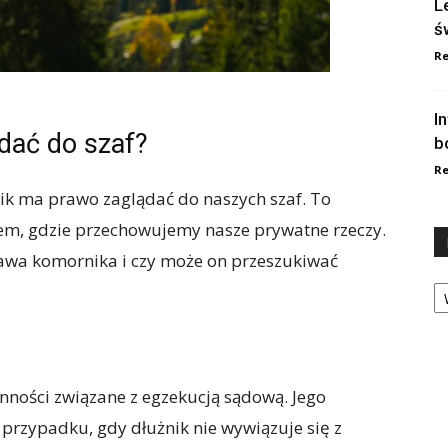
L
ś
Re
I
dać do szaf?
b
Re
nik ma prawo zaglądać do naszych szaf. To
cem, gdzie przechowujemy nasze prywatne rzeczy.
prawa komornika i czy może on przeszukiwać
Ka
nności związane z egzekucją sądową. Jego
przypadku, gdy dłużnik nie wywiązuje się z