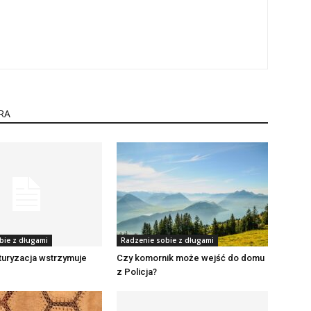
RA
bie z długami
Radzenie sobie z długami
turyzacja wstrzymuje
Czy komornik może wejść do domu
z Policja?