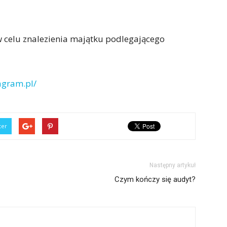
 celu znalezienia majątku podlegającego
agram.pl/
ter
Następny artykuł
Czym kończy się audyt?