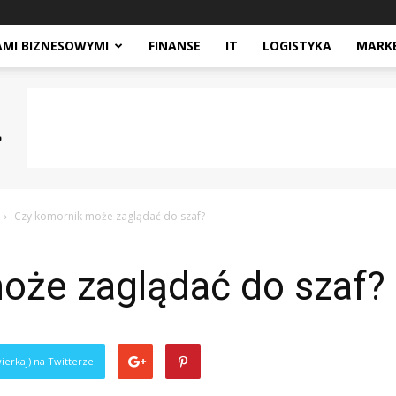
AMI BIZNESOWYMI
FINANSE
IT
LOGISTYKA
MARK
Czy komornik może zaglądać do szaf?
oże zaglądać do szaf?
ierkaj) na Twitterze