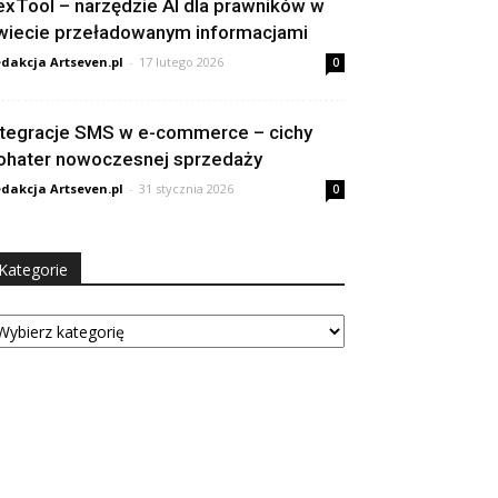
exTool – narzędzie AI dla prawników w
wiecie przeładowanym informacjami
dakcja Artseven.pl
-
17 lutego 2026
0
ntegracje SMS w e-commerce – cichy
ohater nowoczesnej sprzedaży
dakcja Artseven.pl
-
31 stycznia 2026
0
Kategorie
tegorie