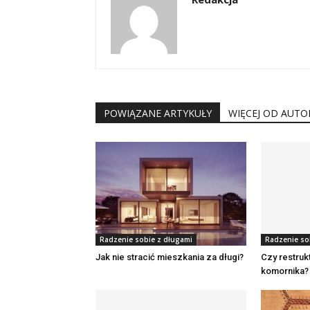
POWIĄZANE ARTYKUŁY
WIĘCEJ OD AUTO
Radzenie sobie z długami
Radzenie so
Jak nie stracić mieszkania za długi?
Czy restruk
komornika?