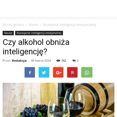
Strona główna
Nauka
Rozwijanie inteligencji emocjonalnej
Nauka
Rozwijanie inteligencji emocjonalnej
Czy alkohol obniża
inteligencję?
Przez
Redakcja
-
18 marca 2024
362
0