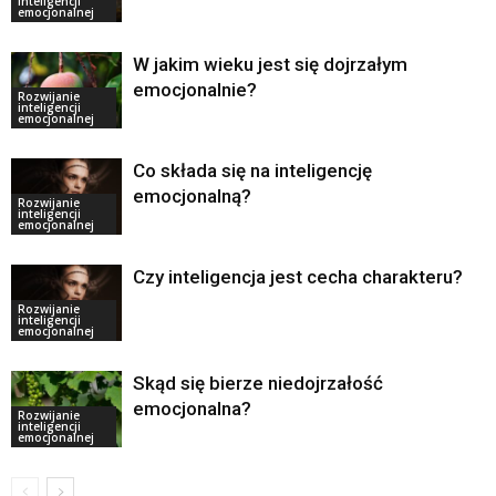
inteligencji
emocjonalnej
W jakim wieku jest się dojrzałym
emocjonalnie?
Rozwijanie
inteligencji
emocjonalnej
Co składa się na inteligencję
emocjonalną?
Rozwijanie
inteligencji
emocjonalnej
Czy inteligencja jest cecha charakteru?
Rozwijanie
inteligencji
emocjonalnej
Skąd się bierze niedojrzałość
emocjonalna?
Rozwijanie
inteligencji
emocjonalnej