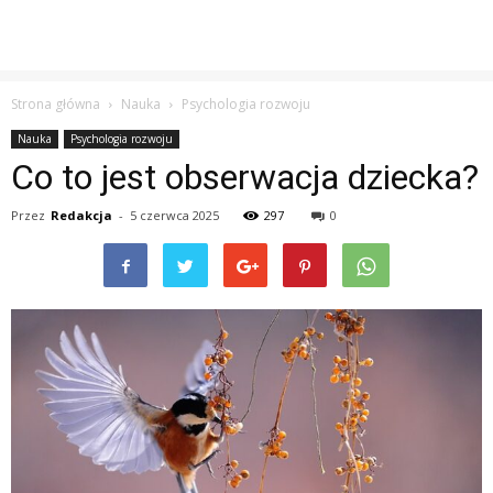
Strona główna
Nauka
Psychologia rozwoju
Nauka
Psychologia rozwoju
Co to jest obserwacja dziecka?
Przez
Redakcja
-
5 czerwca 2025
297
0