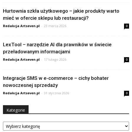
Hurtownia szkła użytkowego – jakie produkty warto
mieć w ofercie sklepu lub restauracji?
Redakcja Artseven.pl
-
23 marca 2026
0
LexTool – narzędzie AI dla prawników w świecie
przeładowanym informacjami
Redakcja Artseven.pl
-
17 lutego 2026
0
Integracje SMS w e-commerce – cichy bohater
nowoczesnej sprzedaży
Redakcja Artseven.pl
-
31 stycznia 2026
0
Kategorie
Kategorie