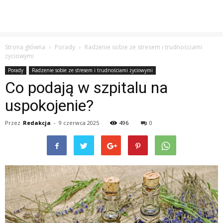
Strona główna
Porady
Radzenie sobie ze stresem i trudnościami
życiowymi
Porady
Radzenie sobie ze stresem i trudnościami życiowymi
Co podają w szpitalu na
uspokojenie?
Przez
Redakcja
-
9 czerwca 2025
496
0