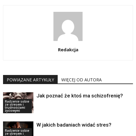
Redakcja
POWIĄZANE ARTYKUŁY
WIĘCEJ OD AUTORA
Jak poznać że ktoś ma schizofrenię?
Radzenie sobie
ze stresem i
trudnościami
życiowymi
W jakich badaniach widać stres?
Radzenie sobie
ze stresem i