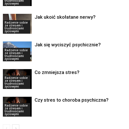
trudnościami
życiowymi
Jak ukoić skołatane nerwy?
Radzenie sobie
ze stresem i
trudnościami
życiowymi
Jak się wyciszyć psychicznie?
Radzenie sobie
ze stresem i
trudnościami
życiowymi
Co zmniejsza stres?
Radzenie sobie
ze stresem i
trudnościami
życiowymi
Czy stres to choroba psychiczna?
Radzenie sobie
ze stresem i
trudnościami
życiowymi