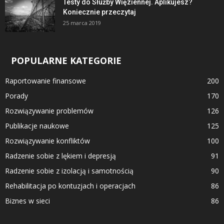
Testy do Służby Więziennej. Aplikujesz?
Koniecznie przeczytaj
25 marca 2019
POPULARNE KATEGORIE
Raportowanie finansowe
200
Porady
170
Rozwiązywanie problemów
126
Publikacje naukowe
125
Rozwiązywanie konfliktów
100
Radzenie sobie z lękiem i depresją
91
Radzenie sobie z izolacją i samotnością
90
Rehabilitacja po kontuzjach i operacjach
86
Biznes w sieci
86