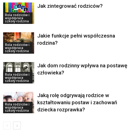
Jak zintegrować rodziców?
Rola rodziców i
współpraca
szkoły-rodzina
Jakie funkcje pełni współczesna
rodzina?
Rola rodziców i
współpraca
szkoły-rodzina
Jak dom rodzinny wpływa na postawę
człowieka?
Rola rodziców i
współpraca
szkoły-rodzina
Jaką rolę odgrywają rodzice w
kształtowaniu postaw i zachowań
Rola rodziców i
współpraca
dziecka rozprawka?
szkoły-rodzina