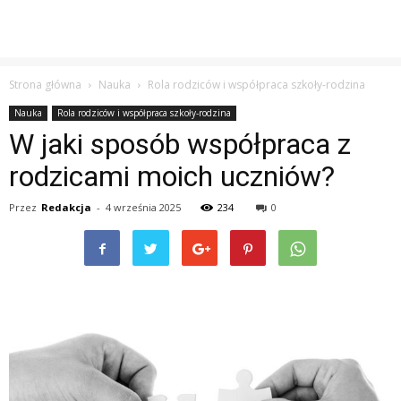
Strona główna
Nauka
Rola rodziców i współpraca szkoły-rodzina
Nauka
Rola rodziców i współpraca szkoły-rodzina
W jaki sposób współpraca z
rodzicami moich uczniów?
Przez
Redakcja
-
4 września 2025
234
0