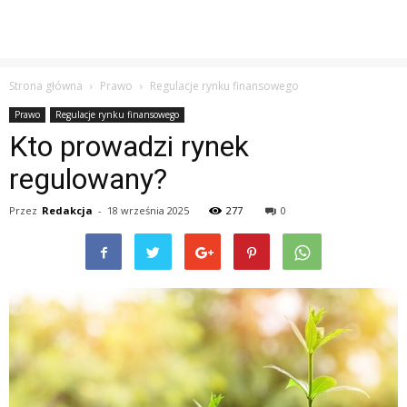
Strona główna
Prawo
Regulacje rynku finansowego
Prawo
Regulacje rynku finansowego
Kto prowadzi rynek
regulowany?
Przez
Redakcja
-
18 września 2025
277
0