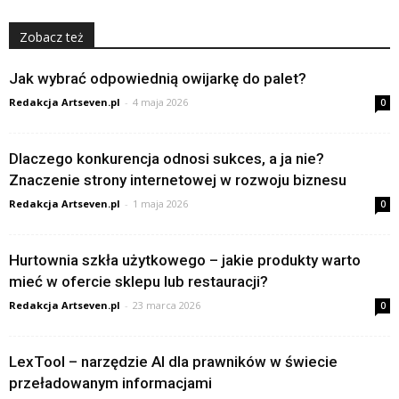
Zobacz też
Jak wybrać odpowiednią owijarkę do palet?
Redakcja Artseven.pl
-
4 maja 2026
0
Dlaczego konkurencja odnosi sukces, a ja nie?
Znaczenie strony internetowej w rozwoju biznesu
Redakcja Artseven.pl
-
1 maja 2026
0
Hurtownia szkła użytkowego – jakie produkty warto
mieć w ofercie sklepu lub restauracji?
Redakcja Artseven.pl
-
23 marca 2026
0
LexTool – narzędzie AI dla prawników w świecie
przeładowanym informacjami