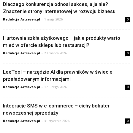
Dlaczego konkurencja odnosi sukces, a ja nie?
Znaczenie strony internetowej w rozwoju biznesu
Redakcja Artseven.pl
-
1 maja 2026
0
Hurtownia szkła użytkowego – jakie produkty warto
mieć w ofercie sklepu lub restauracji?
Redakcja Artseven.pl
-
23 marca 2026
0
LexTool – narzędzie AI dla prawników w świecie
przeładowanym informacjami
Redakcja Artseven.pl
-
17 lutego 2026
0
Integracje SMS w e-commerce – cichy bohater
nowoczesnej sprzedaży
Redakcja Artseven.pl
-
31 stycznia 2026
0