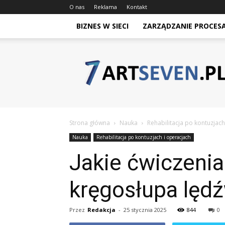
O nas
Reklama
Kontakt
BIZNES W SIECI
ZARZĄDZANIE PROCES
Artseven.pl
Strona główna
Nauka
Rehabilitacja po kontuzjach
Nauka
Rehabilitacja po kontuzjach i operacjach
Jakie ćwiczeni
kręgosłupa lęd
Przez
Redakcja
-
25 stycznia 2025
844
0