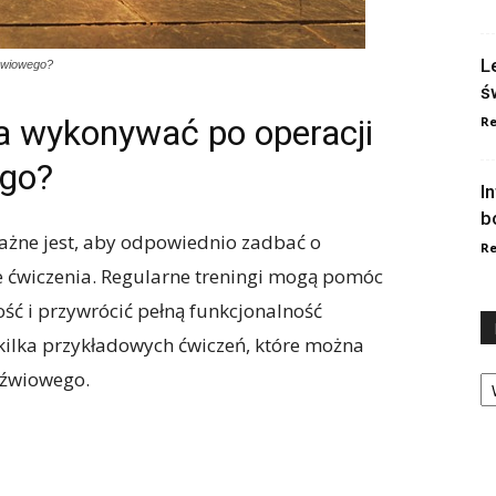
L
źwiowego?
ś
a wykonywać po operacji
Re
ego?
I
b
ażne jest, aby odpowiednio zadbać o
Re
e ćwiczenia. Regularne treningi mogą pomóc
ść i przywrócić pełną funkcjonalność
ilka przykładowych ćwiczeń, które można
Ka
dźwiowego.