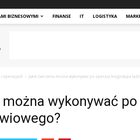
AMI BIZNESOWYMI
FINANSE
IT
LOGISTYKA
MARK
 i operacjach
Jakie ćwiczenia można wykonywać po operacji kręgosłupa lęd
a można wykonywać po 
źwiowego?