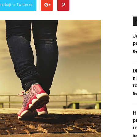
ierkaj) na Twitterze
J
p
Re
D
n
r
Re
H
p
r
Re