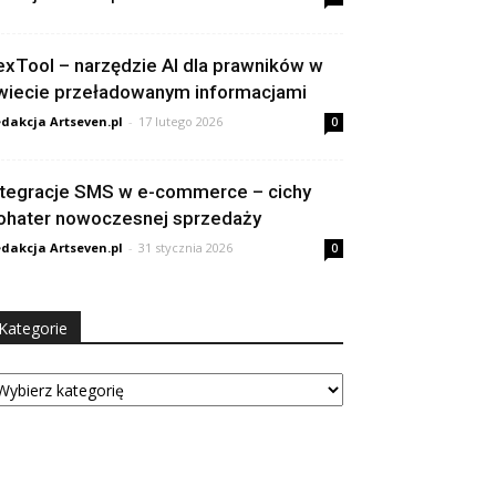
exTool – narzędzie AI dla prawników w
wiecie przeładowanym informacjami
dakcja Artseven.pl
-
17 lutego 2026
0
ntegracje SMS w e-commerce – cichy
ohater nowoczesnej sprzedaży
dakcja Artseven.pl
-
31 stycznia 2026
0
Kategorie
tegorie