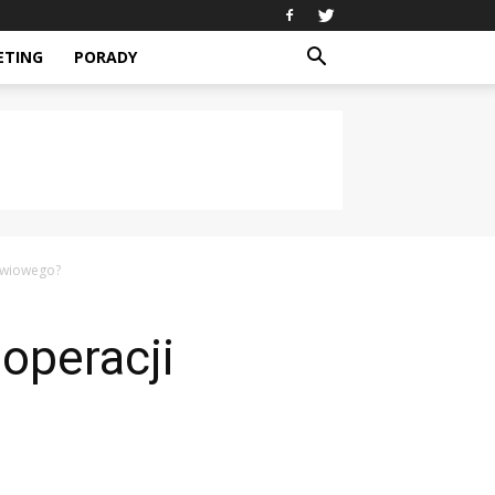
ETING
PORADY
źwiowego?
operacji