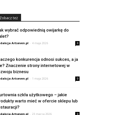
Zobacz też
ak wybrać odpowiednią owijarkę do
alet?
dakcja Artseven.pl
-
4 maja 2026
0
laczego konkurencja odnosi sukces, a ja
ie? Znaczenie strony internetowej w
ozwoju biznesu
dakcja Artseven.pl
-
1 maja 2026
0
urtownia szkła użytkowego – jakie
rodukty warto mieć w ofercie sklepu lub
estauracji?
dakcja Artseven.pl
-
23 marca 2026
0