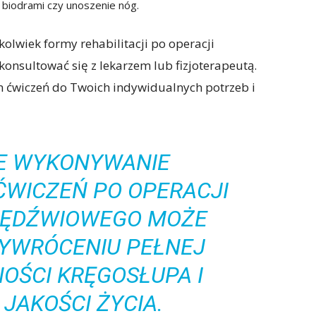
 biodrami czy unoszenie nóg.
kolwiek formy rehabilitacji po operacji
onsultować się z lekarzem lub fizjoterapeutą.
 ćwiczeń do Twoich indywidualnych potrzeb i
E WYKONYWANIE
ĆWICZEŃ PO OPERACJI
LĘDŹWIOWEGO MOŻE
YWRÓCENIU PEŁNEJ
OŚCI KRĘGOSŁUPA I
JAKOŚCI ŻYCIA.