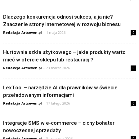
Dlaczego konkurencja odnosi sukces, a ja nie?
Znaczenie strony internetowej w rozwoju biznesu
Redakcja Artseven.pl
-
1 maja 2026
0
Hurtownia szkła użytkowego – jakie produkty warto
mieć w ofercie sklepu lub restauracji?
Redakcja Artseven.pl
-
23 marca 2026
0
LexTool – narzędzie AI dla prawników w świecie
przeładowanym informacjami
Redakcja Artseven.pl
-
17 lutego 2026
0
Integracje SMS w e-commerce – cichy bohater
nowoczesnej sprzedaży
Redakcja Artseven.pl
-
31 stycznia 2026
0