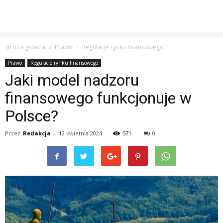
Strona główna
Prawo
Regulacje rynku finansowego
Prawo
Regulacje rynku finansowego
Jaki model nadzoru
finansowego funkcjonuje w
Polsce?
Przez
Redakcja
-
12 kwietnia 2024
571
0