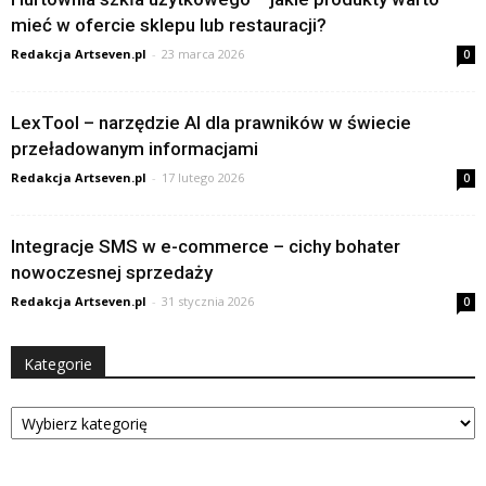
mieć w ofercie sklepu lub restauracji?
Redakcja Artseven.pl
-
23 marca 2026
0
LexTool – narzędzie AI dla prawników w świecie
przeładowanym informacjami
Redakcja Artseven.pl
-
17 lutego 2026
0
Integracje SMS w e-commerce – cichy bohater
nowoczesnej sprzedaży
Redakcja Artseven.pl
-
31 stycznia 2026
0
Kategorie
Kategorie