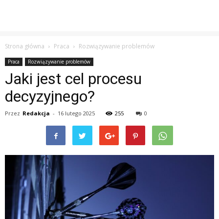
Strona główna
Praca
Rozwiązywanie problemów
Praca
Rozwiązywanie problemów
Jaki jest cel procesu
decyzyjnego?
Przez
Redakcja
-
16 lutego 2025
255
0