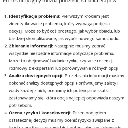
Proces decyzyjny można podzielić na kilka etapów:
Identyfikacja problemu:
Pierwszym krokiem jest
zidentyfikowanie problemu, który wymaga podjęcia
decyzji. Może to być coś prostego, jak wybór obiadu, lub
bardziej skomplikowane, jak wybór nowego samochodu.
Zbieranie informacji:
Następnie musimy zebrać
wszystkie niezbędne informacje dotyczące problemu.
Może to obejmować badanie rynku, czytanie recenzji,
rozmowy z ekspertami lub porównywanie różnych opcji.
Analiza dostępnych opcji:
Po zebraniu informacji musimy
dokonać analizy dostępnych opcji. Porównujemy zalety i
wady każdej z nich, oceniamy ich potencjalne skutki i
zastanawiamy się, która opcja najlepiej odpowiada naszym
potrzebom.
Ocena ryzyka i konsekwencji:
Przed podjęciem
ostatecznej decyzji musimy ocenić ryzyko związane z
każdą z opcji oraz przewidzieć potencjalne konsekwencje.