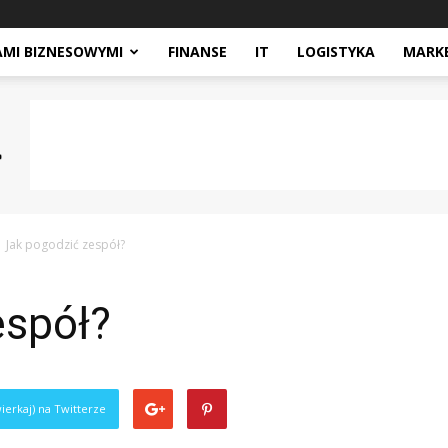
AMI BIZNESOWYMI
FINANSE
IT
LOGISTYKA
MARK
Jak pogodzić zespół?
espół?
ierkaj) na Twitterze