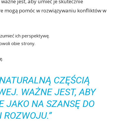
e ważne jest, aby umieć je skutecznie
óre mogą pomóc w rozwiązywaniu konfliktów w
rozumieć ich perspektywę.
woli obie strony.
ę.
 NATURALNĄ CZĘŚCIĄ
EJ. WAŻNE JEST, ABY
E JAKO NA SZANSĘ DO
I ROZWOJU.”