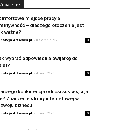
Zobacz też
omfortowe miejsce pracy a
fektywność – dlaczego otoczenie jest
ak ważne?
dakcja Artseven.pl
-
8 sierpnia 2026
0
ak wybrać odpowiednią owijarkę do
alet?
dakcja Artseven.pl
-
4 maja 2026
0
laczego konkurencja odnosi sukces, a ja
ie? Znaczenie strony internetowej w
ozwoju biznesu
dakcja Artseven.pl
-
1 maja 2026
0