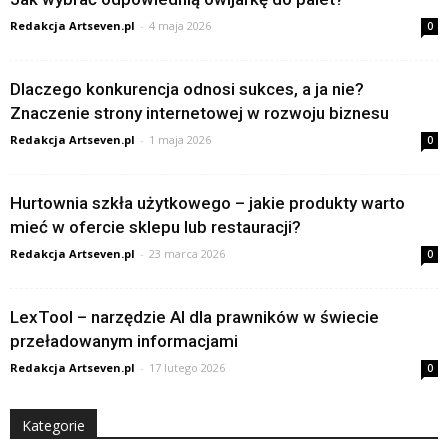
Redakcja Artseven.pl
-
4 maja 2026
0
Dlaczego konkurencja odnosi sukces, a ja nie?
Znaczenie strony internetowej w rozwoju biznesu
Redakcja Artseven.pl
-
1 maja 2026
0
Hurtownia szkła użytkowego – jakie produkty warto
mieć w ofercie sklepu lub restauracji?
Redakcja Artseven.pl
-
23 marca 2026
0
LexTool – narzędzie AI dla prawników w świecie
przeładowanym informacjami
Redakcja Artseven.pl
-
17 lutego 2026
0
Kategorie