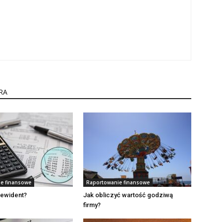
RA
e finansowe
Raportowanie finansowe
 rewident?
Jak obliczyć wartość godziwą
firmy?