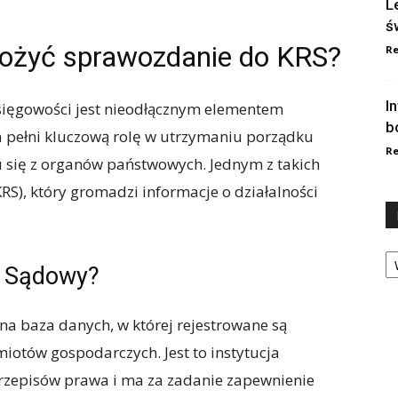
L
ś
ożyć sprawozdanie do KRS?
Re
I
księgowości jest nieodłącznym elementem
b
a pełni kluczową rolę w utrzymaniu porządku
Re
 się z organów państwowych. Jednym z takich
RS), który gromadzi informacje o działalności
Ka
tr Sądowy?
lna baza danych, w której rejestrowane są
iotów gospodarczych. Jest to instytucja
przepisów prawa i ma za zadanie zapewnienie