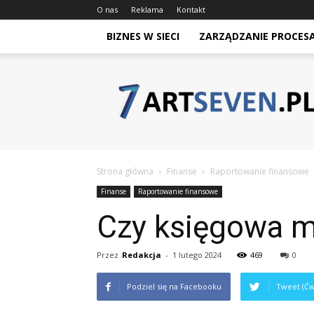
O nas
Reklama
Kontakt
BIZNES W SIECI
ZARZĄDZANIE PROCES
Artseven.pl
Strona główna
Finanse
Raportowanie finansowe
Finanse
Raportowanie finansowe
Czy księgowa m
Przez
Redakcja
-
1 lutego 2024
469
0
Podziel się na Facebooku
Tweet (Ćw