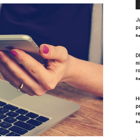
J
p
Re
D
n
r
Re
H
p
r
Re