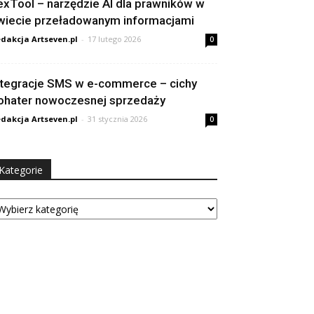
exTool – narzędzie AI dla prawników w
wiecie przeładowanym informacjami
dakcja Artseven.pl
-
17 lutego 2026
0
ntegracje SMS w e-commerce – cichy
ohater nowoczesnej sprzedaży
dakcja Artseven.pl
-
31 stycznia 2026
0
Kategorie
tegorie