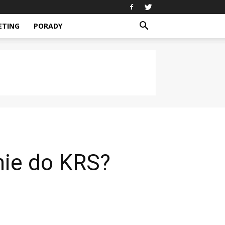
ETING
PORADY
nie do KRS?