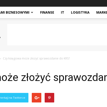
AMI BIZNESOWYMI
FINANSE
IT
LOGISTYKA
MARK
Czy księgowa może złożyć sprawozdanie do KRS?
oże złożyć sprawozda
ierkaj) na Twitterze