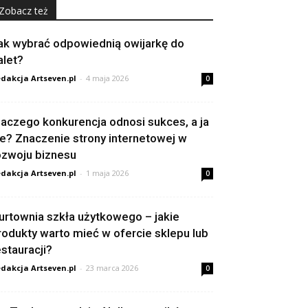
Zobacz też
ak wybrać odpowiednią owijarkę do
alet?
dakcja Artseven.pl
-
4 maja 2026
0
laczego konkurencja odnosi sukces, a ja
ie? Znaczenie strony internetowej w
ozwoju biznesu
dakcja Artseven.pl
-
1 maja 2026
0
urtownia szkła użytkowego – jakie
rodukty warto mieć w ofercie sklepu lub
estauracji?
dakcja Artseven.pl
-
23 marca 2026
0