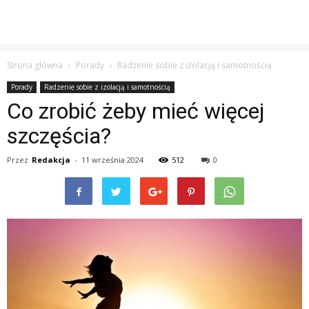
Strona główna
Porady
Radzenie sobie z izolacją i samotnością
Porady
Radzenie sobie z izolacją i samotnością
Co zrobić żeby mieć więcej
szczęścia?
Przez
Redakcja
-
11 września 2024
512
0