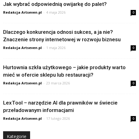
Jak wybrać odpowiednią owijarkę do palet?
Redakcja Artseven.pl
-
4 maja 2026
0
Dlaczego konkurencja odnosi sukces, a ja nie?
Znaczenie strony internetowej w rozwoju biznesu
Redakcja Artseven.pl
-
1 maja 2026
0
Hurtownia szkła użytkowego – jakie produkty warto
mieć w ofercie sklepu lub restauracji?
Redakcja Artseven.pl
-
23 marca 2026
0
LexTool – narzędzie AI dla prawników w świecie
przeładowanym informacjami
Redakcja Artseven.pl
-
17 lutego 2026
0
Kategorie