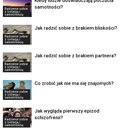
Kiedy ludzie doświadczają poczucia
samotności?
Radzenie sobie
z izolacją i
samotnością
Jak radzić sobie z brakiem bliskości?
Radzenie sobie
z izolacją i
samotnością
Jak radzić sobie z brakiem partnera?
Radzenie sobie
z izolacją i
samotnością
Co zrobić jak nie ma się znajomych?
Radzenie sobie
z izolacją i
samotnością
Jak wygląda pierwszy epizod
schizofrenii?
Radzenie sobie
z izolacją i
samotnością