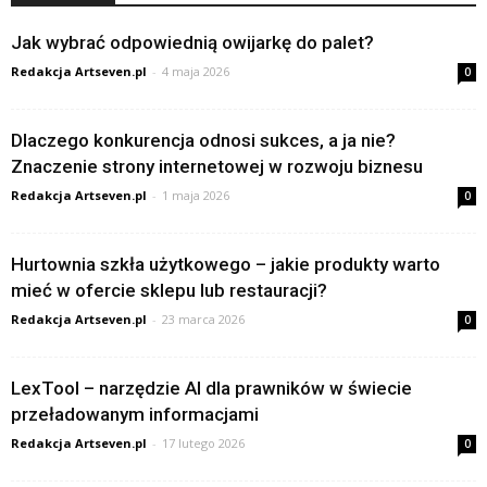
Jak wybrać odpowiednią owijarkę do palet?
Redakcja Artseven.pl
-
4 maja 2026
0
Dlaczego konkurencja odnosi sukces, a ja nie?
Znaczenie strony internetowej w rozwoju biznesu
Redakcja Artseven.pl
-
1 maja 2026
0
Hurtownia szkła użytkowego – jakie produkty warto
mieć w ofercie sklepu lub restauracji?
Redakcja Artseven.pl
-
23 marca 2026
0
LexTool – narzędzie AI dla prawników w świecie
przeładowanym informacjami
Redakcja Artseven.pl
-
17 lutego 2026
0