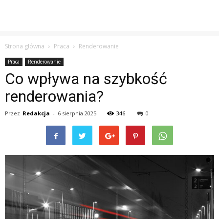
Strona główna
Praca
Renderowanie
Praca
Renderowanie
Co wpływa na szybkość
renderowania?
Przez
Redakcja
-
6 sierpnia 2025
346
0