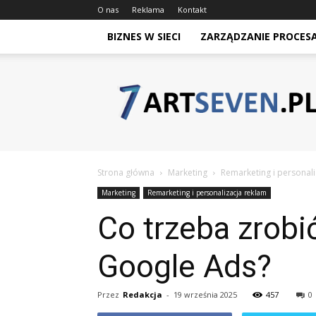
O nas
Reklama
Kontakt
BIZNES W SIECI
ZARZĄDZANIE PROCES
Artseven.pl
Strona główna
Marketing
Remarketing i personali
Marketing
Remarketing i personalizacja reklam
Co trzeba zrob
Google Ads?
Przez
Redakcja
-
19 września 2025
457
0