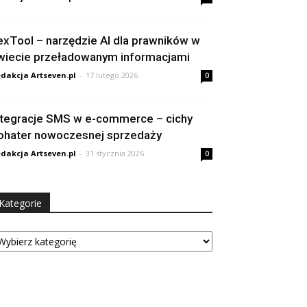
exTool – narzędzie AI dla prawników w
wiecie przeładowanym informacjami
dakcja Artseven.pl
-
17 lutego 2026
0
ntegracje SMS w e-commerce – cichy
ohater nowoczesnej sprzedaży
dakcja Artseven.pl
-
31 stycznia 2026
0
Kategorie
tegorie