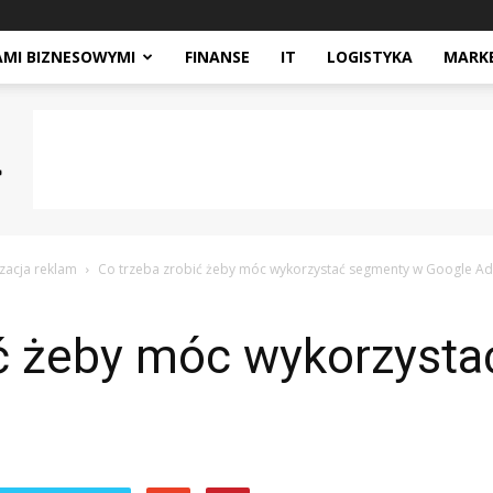
AMI BIZNESOWYMI
FINANSE
IT
LOGISTYKA
MARK
zacja reklam
Co trzeba zrobić żeby móc wykorzystać segmenty w Google Ad
ić żeby móc wykorzyst