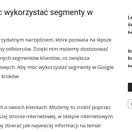
óc wykorzystać segmenty w
L
ś
Re
rzydatnym narzędziem, które pozwala na lepsze
rupy odbiorców. Dzięki nim możemy dostosować
I
nych segmentów klientów, co zwiększa
b
gowych. Aby móc wykorzystać segmenty w Google
Re
h kroków.
h
Ka
h o swoich klientach. Możemy to zrobić poprzez
ej stronie internetowej, w sklepie internetowym
by zbierać jak najwięcej informacji na temat