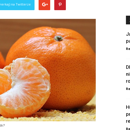
ierkaj) na Twitterze
J
p
Re
D
n
r
Re
H
p
r
ds?
Re