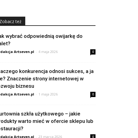
Zobacz też
ak wybrać odpowiednią owijarkę do
alet?
dakcja Artseven.pl
-
4 maja 2026
0
laczego konkurencja odnosi sukces, a ja
ie? Znaczenie strony internetowej w
ozwoju biznesu
dakcja Artseven.pl
-
1 maja 2026
0
urtownia szkła użytkowego – jakie
rodukty warto mieć w ofercie sklepu lub
estauracji?
dakcja Artseven.pl
-
23 marca 2026
0