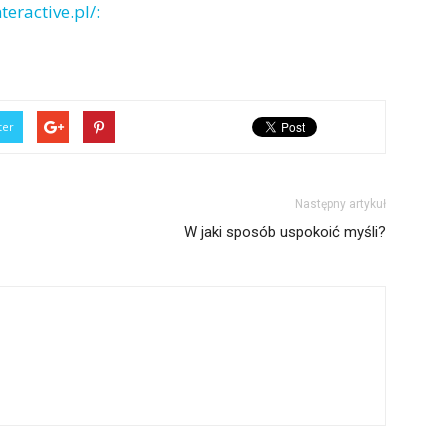
teractive.pl/:
ter
Następny artykuł
W jaki sposób uspokoić myśli?