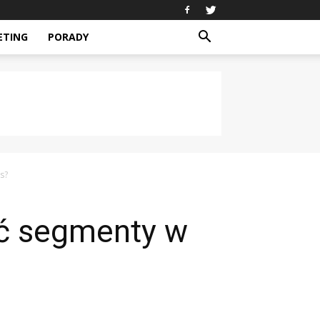
ETING
PORADY
s?
ać segmenty w