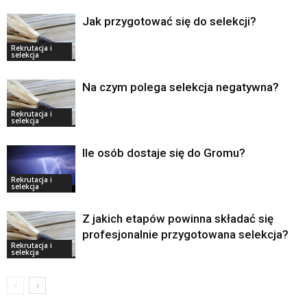
Jak przygotować się do selekcji?
Rekrutacja i
selekcja
Na czym polega selekcja negatywna?
Rekrutacja i
selekcja
Ile osób dostaje się do Gromu?
Rekrutacja i
selekcja
Z jakich etapów powinna składać się
profesjonalnie przygotowana selekcja?
Rekrutacja i
selekcja