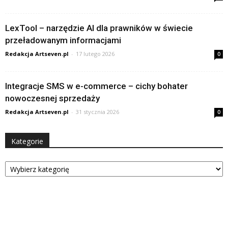
LexTool – narzędzie AI dla prawników w świecie
przeładowanym informacjami
Redakcja Artseven.pl
-
17 lutego 2026
0
Integracje SMS w e-commerce – cichy bohater
nowoczesnej sprzedaży
Redakcja Artseven.pl
-
31 stycznia 2026
0
Kategorie
Kategorie