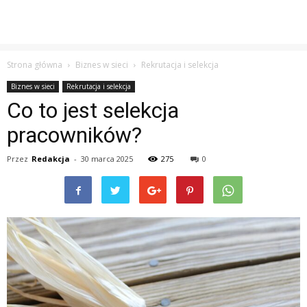
Strona główna
Biznes w sieci
Rekrutacja i selekcja
Biznes w sieci
Rekrutacja i selekcja
Co to jest selekcja
pracowników?
Przez
Redakcja
-
30 marca 2025
275
0