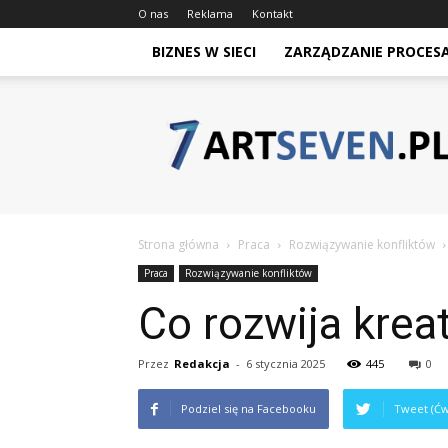
O nas
Reklama
Kontakt
BIZNES W SIECI
ZARZĄDZANIE PROCES
Artseven.pl
Strona główna
Praca
Rozwiązywanie konfliktów
Praca
Rozwiązywanie konfliktów
Co rozwija kre
Przez
Redakcja
-
6 stycznia 2025
445
0
Podziel się na Facebooku
Tweet (Ćw