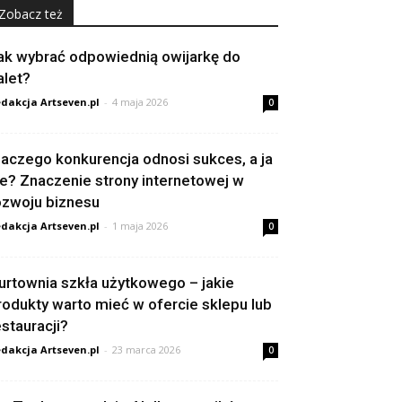
Zobacz też
ak wybrać odpowiednią owijarkę do
alet?
dakcja Artseven.pl
-
4 maja 2026
0
laczego konkurencja odnosi sukces, a ja
ie? Znaczenie strony internetowej w
ozwoju biznesu
dakcja Artseven.pl
-
1 maja 2026
0
urtownia szkła użytkowego – jakie
rodukty warto mieć w ofercie sklepu lub
estauracji?
dakcja Artseven.pl
-
23 marca 2026
0