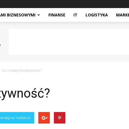
AMI BIZNESOWYMI
FINANSE
IT
LOGISTYKA
MARK
Co rozwija kreatywność?
atywność?
ierkaj) na Twitterze