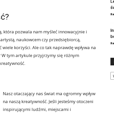
L
ś
ść?
Re
I
ą, która pozwala nam myśleć innowacyjnie i
b
ś artystą, naukowcem czy przedsiębiorcą,
Re
ć wiele korzyści. Ale co tak naprawdę wpływa na
? W tym artykule przyjrzymy się różnym
kreatywność.
Ka
Nasz otaczający nas świat ma ogromny wpływ
na naszą kreatywność. Jeśli jesteśmy otoczeni
inspirującymi ludźmi, miejscami i