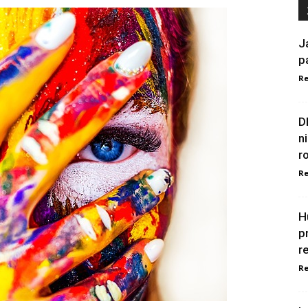
J
p
Re
D
n
r
Re
H
p
r
Re