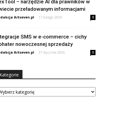
exTool – narzędzie AI dla prawników w
wiecie przeładowanym informacjami
dakcja Artseven.pl
-
17 lutego 2026
0
ntegracje SMS w e-commerce – cichy
ohater nowoczesnej sprzedaży
dakcja Artseven.pl
-
31 stycznia 2026
0
Kategorie
tegorie