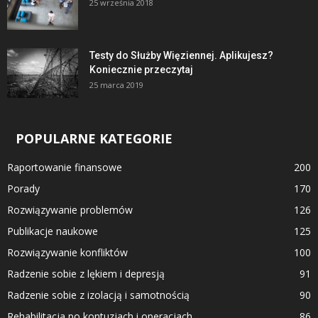
25 września 2018
Testy do Służby Więziennej. Aplikujesz?
Koniecznie przeczytaj
25 marca 2019
POPULARNE KATEGORIE
Raportowanie finansowe
200
Porady
170
Rozwiązywanie problemów
126
Publikacje naukowe
125
Rozwiązywanie konfliktów
100
Radzenie sobie z lękiem i depresją
91
Radzenie sobie z izolacją i samotnością
90
Rehabilitacja po kontuzjach i operacjach
86