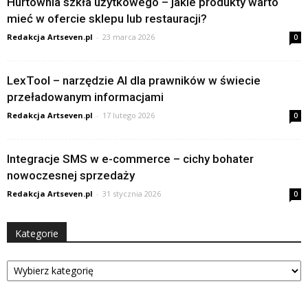
Hurtownia szkła użytkowego – jakie produkty warto
mieć w ofercie sklepu lub restauracji?
Redakcja Artseven.pl
-
23 marca 2026
0
LexTool – narzędzie AI dla prawników w świecie
przeładowanym informacjami
Redakcja Artseven.pl
-
17 lutego 2026
0
Integracje SMS w e-commerce – cichy bohater
nowoczesnej sprzedaży
Redakcja Artseven.pl
-
31 stycznia 2026
0
Kategorie
Kategorie