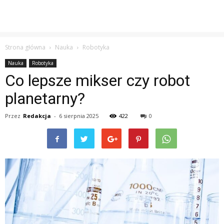
Strona główna
Nauka
Robotyka
Nauka
Robotyka
Co lepsze mikser czy robot
planetarny?
Przez
Redakcja
-
6 sierpnia 2025
422
0