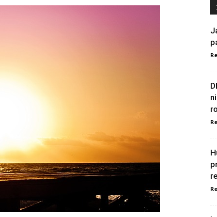
J
p
Re
D
n
r
Re
H
p
r
Re