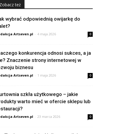
Zobacz też
ak wybrać odpowiednią owijarkę do
alet?
dakcja Artseven.pl
-
4 maja 2026
0
laczego konkurencja odnosi sukces, a ja
ie? Znaczenie strony internetowej w
ozwoju biznesu
dakcja Artseven.pl
-
1 maja 2026
0
urtownia szkła użytkowego – jakie
rodukty warto mieć w ofercie sklepu lub
estauracji?
dakcja Artseven.pl
-
23 marca 2026
0