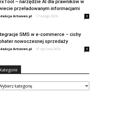
exTool – narzędzie AI dla prawników w
wiecie przeładowanym informacjami
dakcja Artseven.pl
-
17 lutego 2026
0
ntegracje SMS w e-commerce – cichy
ohater nowoczesnej sprzedaży
dakcja Artseven.pl
-
31 stycznia 2026
0
Kategorie
tegorie