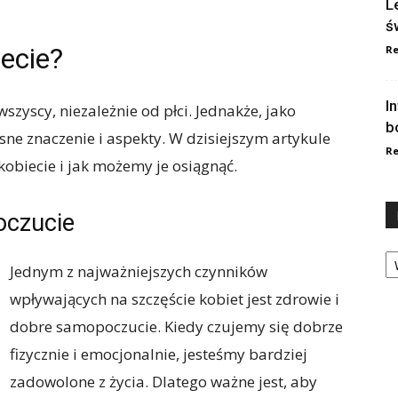
L
ś
iecie?
Re
I
szyscy, niezależnie od płci. Jednakże, jako
b
sne znaczenie i aspekty. W dzisiejszym artykule
Re
kobiecie i jak możemy je osiągnąć.
oczucie
Ka
Jednym z najważniejszych czynników
wpływających na szczęście kobiet jest zdrowie i
dobre samopoczucie. Kiedy czujemy się dobrze
fizycznie i emocjonalnie, jesteśmy bardziej
zadowolone z życia. Dlatego ważne jest, aby