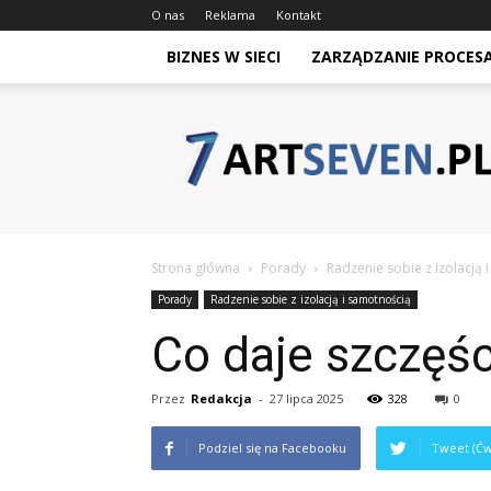
O nas
Reklama
Kontakt
BIZNES W SIECI
ZARZĄDZANIE PROCES
Artseven.pl
Strona główna
Porady
Radzenie sobie z izolacją 
Porady
Radzenie sobie z izolacją i samotnością
Co daje szczęśc
Przez
Redakcja
-
27 lipca 2025
328
0
Podziel się na Facebooku
Tweet (Ćw