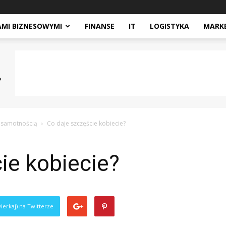
AMI BIZNESOWYMI
FINANSE
IT
LOGISTYKA
MARK
i samotnością
Co daje szczęście kobiecie?
ie kobiecie?
ierkaj) na Twitterze