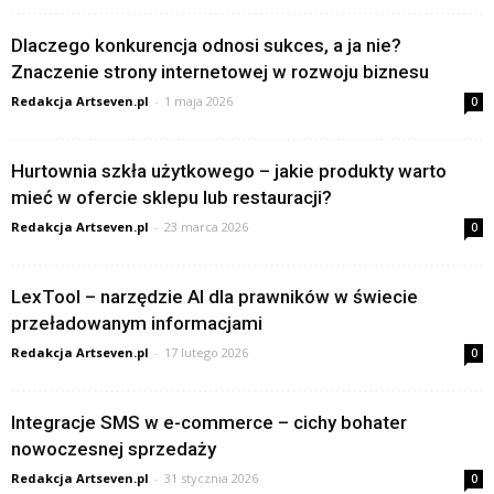
Dlaczego konkurencja odnosi sukces, a ja nie?
Znaczenie strony internetowej w rozwoju biznesu
Redakcja Artseven.pl
-
1 maja 2026
0
Hurtownia szkła użytkowego – jakie produkty warto
mieć w ofercie sklepu lub restauracji?
Redakcja Artseven.pl
-
23 marca 2026
0
LexTool – narzędzie AI dla prawników w świecie
przeładowanym informacjami
Redakcja Artseven.pl
-
17 lutego 2026
0
Integracje SMS w e-commerce – cichy bohater
nowoczesnej sprzedaży
Redakcja Artseven.pl
-
31 stycznia 2026
0