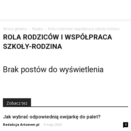
Strona główna
Nauka
Rola rodziców i współpraca szkoły-rodzina
ROLA RODZICÓW I WSPÓŁPRACA
SZKOŁY-RODZINA
Brak postów do wyświetlenia
Zobacz też
Jak wybrać odpowiednią owijarkę do palet?
Redakcja Artseven.pl
-
4 maja 2026
0