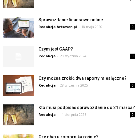
Sprawozdanie finansowe online
Redakcja Artseven.pl
-
18 maja 2020
0
Czym jest GAAP?
Redakcja
-
20 stycznia 2024
0
Czy można zrobić dwa raporty miesięczne?
Redakcja
-
28 września 2025
0
Kto musi podpisać sprawozdanie do 31 marca?
Redakcja
-
11 sierpnia 2025
0
Czy dług u komornika rośnie?