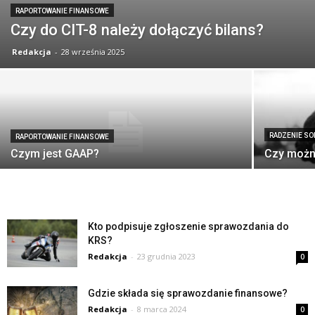
RAPORTOWANIE FINANSOWE
Czy do CIT-8 należy dołączyć bilans?
Redakcja
-
28 września 2025
RADZENIE SO
RAPORTOWANIE FINANSOWE
Czym jest GAAP?
Czy możn
Kto podpisuje zgłoszenie sprawozdania do
KRS?
Redakcja
-
23 grudnia 2023
0
Gdzie składa się sprawozdanie finansowe?
Redakcja
-
8 marca 2024
0