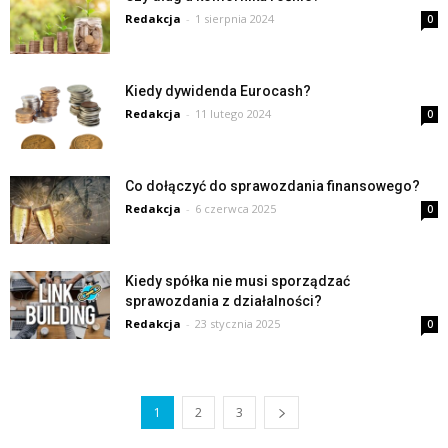
Redakcja
-
1 sierpnia 2024
0
Kiedy dywidenda Eurocash?
Redakcja
-
11 lutego 2024
0
Co dołączyć do sprawozdania finansowego?
Redakcja
-
6 czerwca 2025
0
Kiedy spółka nie musi sporządzać
sprawozdania z działalności?
Redakcja
-
23 stycznia 2025
0
1
2
3