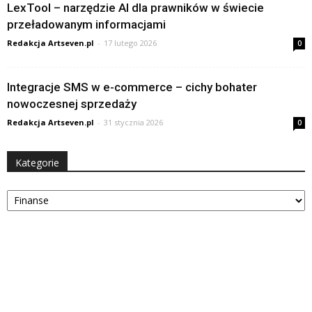
LexTool – narzędzie AI dla prawników w świecie
przeładowanym informacjami
Redakcja Artseven.pl
-
17 lutego 2026
0
Integracje SMS w e-commerce – cichy bohater
nowoczesnej sprzedaży
Redakcja Artseven.pl
-
31 stycznia 2026
0
Kategorie
Kategorie